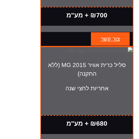
₪700 + מע"מ
צור קשר
סליל כרית אוויר MG 2015 (ללא
התקנה)
אחריות לחצי שנה
₪680 + מע"מ