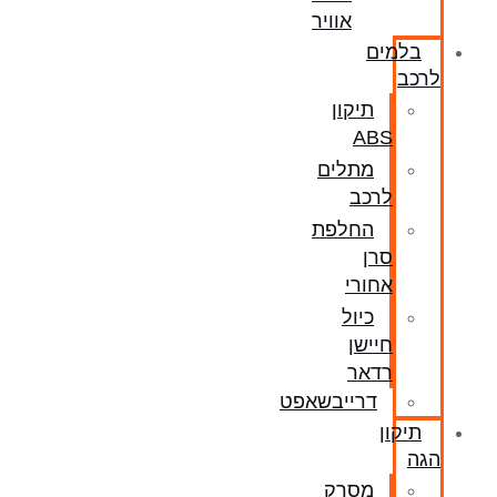
אוויר
בלמים
לרכב
תיקון
ABS
מתלים
לרכב
החלפת
סרן
אחורי
כיול
חיישן
רדאר
דרייבשאפט
תיקון
הגה
מסרק