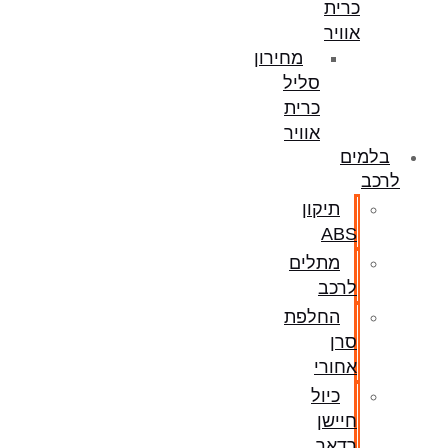
כרית
אוויר
מחירון
סליל
כרית
אוויר
בלמים
לרכב
תיקון
ABS
מתלים
לרכב
החלפת
סרן
אחורי
כיול
חיישן
רדאר