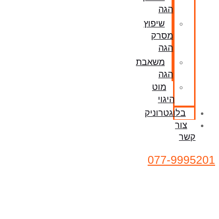
הגה
שיפוץ
מסרק
הגה
משאבת
הגה
מוט
היגוי
בלוגטרוניק
צור
קשר
077-9995201
בלוג