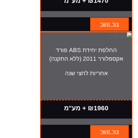
₪1470 + מע"מ
צור קשר
החלפת יחידת ABS פורד
אקספלורר 2011 (ללא התקנה)
אחריות לחצי שנה
₪1960 + מע"מ
צור קשר