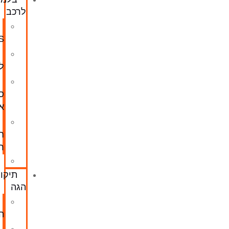
לרכב
תיקון
ABS
מתלים
לרכב
החלפת
סרן
אחורי
כיול
חיישן
רדאר
דרייבשאפט
תיקון
הגה
מסרק
הגה