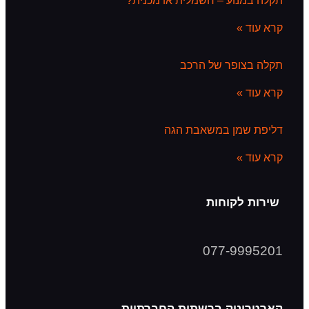
 – חשמלית או מכנית?
ר של הרכב
 במשאבת הגה
וחות
077-
ק ברשתות החברתיות