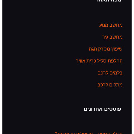
ק הגה
 כרית אוויר
ב
ב
חרונים