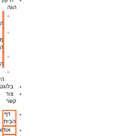
תיקון
הגה
מסרק
הגה
שיפוץ
מסרק
הגה
משאבת
הגה
מוט
היגוי
בלוגטרוניק
צור
קשר
דף
הבית
אודותינו