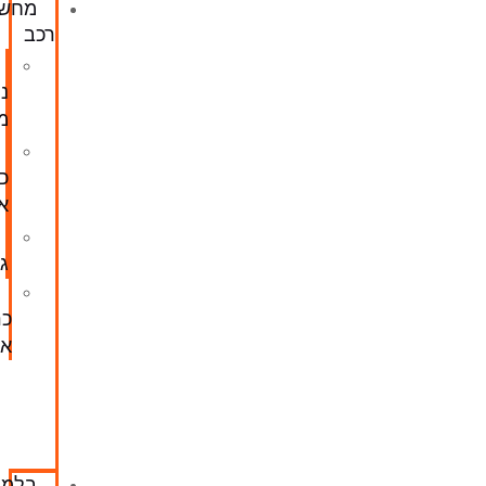
מחשב
רכב
מחשב
ניהול
מנוע
מחשב
כרית
אוויר
מחשב
גיר
סליל
כרית
אוויר
מחירון
סליל
כרית
אוויר
בלמים