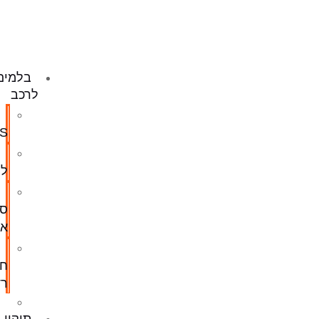
מחירון
סליל
כרית
אוויר
בלמים
לרכב
תיקון
ABS
מתלים
לרכב
החלפת
סרן
אחורי
כיול
חיישן
רדאר
דרייבשאפט