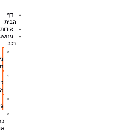
דף
הבית
אודותינו
מחשב
רכב
מחשב
ניהול
מנוע
מחשב
כרית
אוויר
מחשב
גיר
סליל
כרית
אוויר