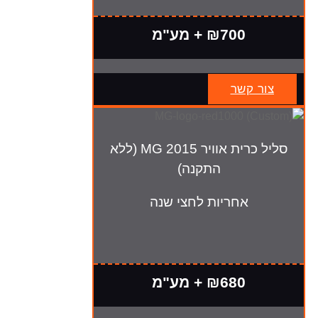
₪700 + מע"מ
צור קשר
סליל כרית אוויר MG 2015 (ללא
התקנה)
אחריות לחצי שנה
₪680 + מע"מ