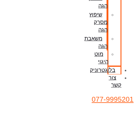
הגה
שיפוץ
מסרק
הגה
משאבת
הגה
מוט
היגוי
בלוגטרוניק
צור
קשר
077-9995201
בלוג