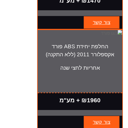
₪1470 + מע"מ
צור קשר
החלפת יחידת ABS פורד
אקספלורר 2011 (ללא התקנה)
אחריות לחצי שנה
₪1960 + מע"מ
צור קשר