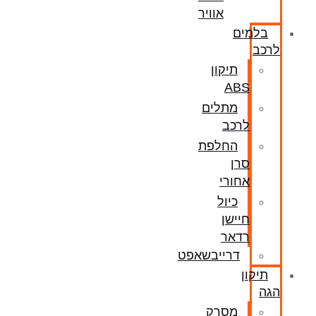
אוויר
בלמים
לרכב
תיקון
ABS
מתלים
לרכב
החלפת
סרן
אחורי
כיול
חיישן
רדאר
דרייבשאפט
תיקון
הגה
מסרק