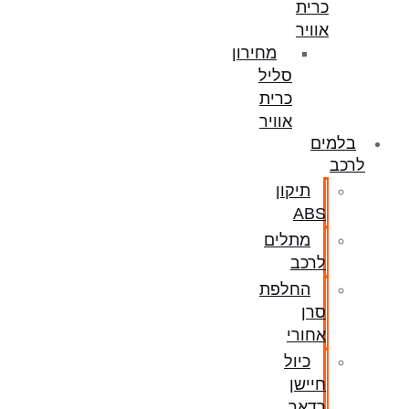
כרית
אוויר
מחירון
סליל
כרית
אוויר
בלמים
לרכב
תיקון
ABS
מתלים
לרכב
החלפת
סרן
אחורי
כיול
חיישן
רדאר