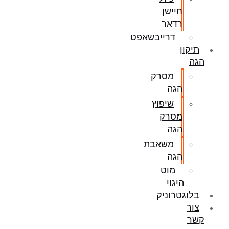
חיישן
רדאר
דרייבשאפט
תיקון
הגה
מסרק
הגה
שיפוץ
מסרק
הגה
משאבת
הגה
מוט
היגוי
בלוגטרוניק
צור
קשר