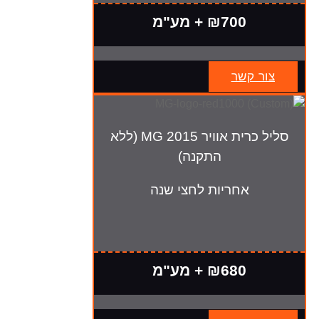
₪700 + מע"מ
צור קשר
סליל כרית אוויר MG 2015 (ללא
התקנה)
אחריות לחצי שנה
₪680 + מע"מ