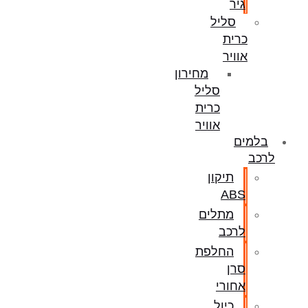
גיר
סליל
כרית
אוויר
מחירון
סליל
כרית
אוויר
בלמים
לרכב
תיקון
ABS
מתלים
לרכב
החלפת
סרן
אחורי
כיול