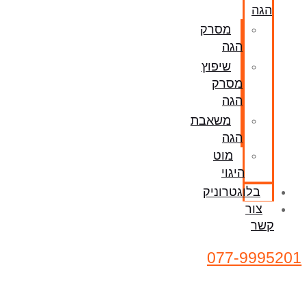
הגה
מסרק
הגה
שיפוץ
מסרק
הגה
משאבת
הגה
מוט
היגוי
בלוגטרוניק
צור
קשר
077-9995201