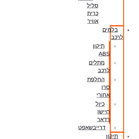
סליל
כרית
אוויר
בלמים
לרכב
תיקון
ABS
מתלים
לרכב
החלפת
סרן
אחורי
כיול
חיישן
רדאר
דרייבשאפט
תיקון