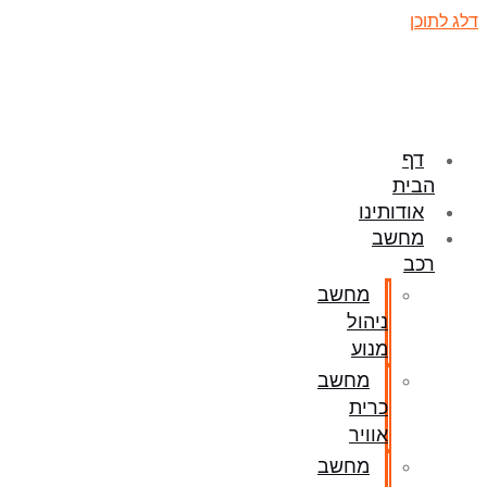
דלג לתוכן
דף
הבית
אודותינו
מחשב
רכב
מחשב
ניהול
מנוע
מחשב
כרית
אוויר
מחשב