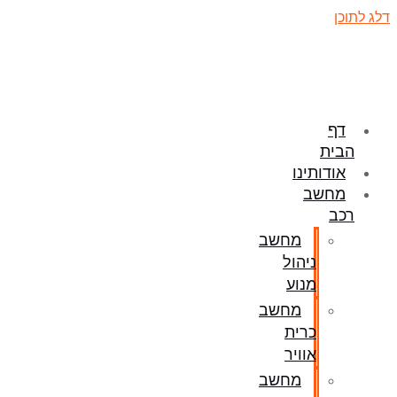
דלג לתוכן
דף
הבית
אודותינו
מחשב
רכב
מחשב
ניהול
מנוע
מחשב
כרית
אוויר
מחשב