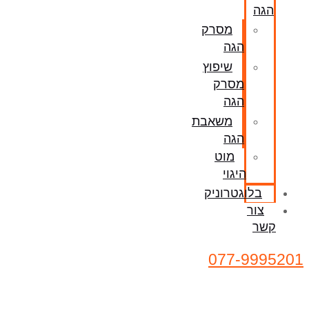
הגה
מסרק
הגה
שיפוץ
מסרק
הגה
משאבת
הגה
מוט
היגוי
בלוגטרוניק
צור
קשר
077-9995201