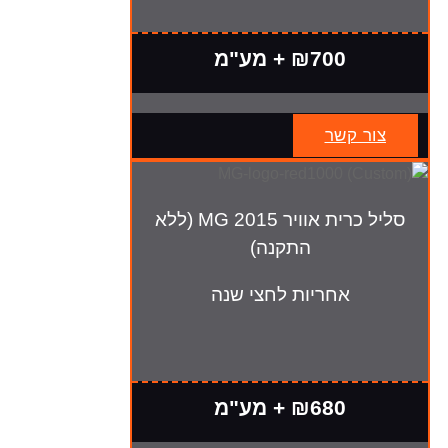
₪700 + מע"מ
צור קשר
סליל כרית אוויר MG 2015 (ללא
התקנה)
אחריות לחצי שנה
₪680 + מע"מ