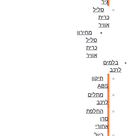
גיר
סליל
כרית
אוויר
מחירון
סליל
כרית
אוויר
בלמים
לרכב
תיקון
ABS
מתלים
לרכב
החלפת
סרן
אחורי
כיול