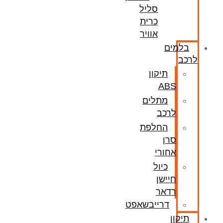
סליל
כרית
אוויר
בלמים
לרכב
תיקון
ABS
מתלים
לרכב
החלפת
סרן
אחורי
כיול
חיישן
רדאר
דרייבשאפט
תיקון