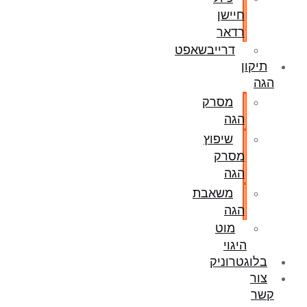
חיישן
רדאר
דרייבשאפט
תיקון
הגה
מסרק
הגה
שיפוץ
מסרק
הגה
משאבת
הגה
מוט
היגוי
בלוגטרוניק
צור
קשר