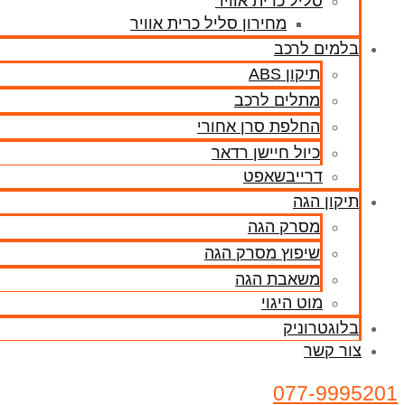
סליל כרית אוויר
מחירון סליל כרית אוויר
בלמים לרכב
תיקון ABS
מתלים לרכב
החלפת סרן אחורי
כיול חיישן רדאר
דרייבשאפט
תיקון הגה
מסרק הגה
שיפוץ מסרק הגה
משאבת הגה
מוט היגוי
בלוגטרוניק
צור קשר
077-9995201