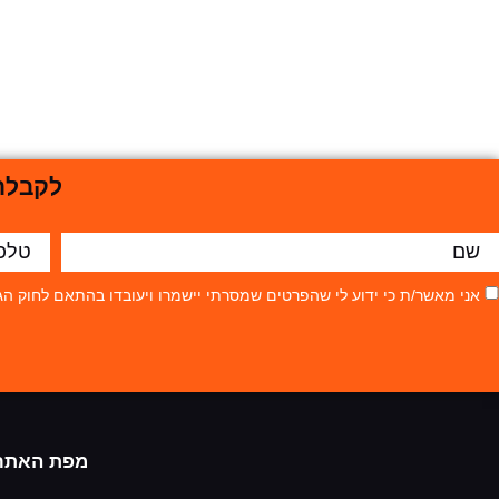
לקבלת 
אני מאשר/ת כי ידוע לי שהפרטים שמסרתי יישמרו ויעובדו בהתאם לחוק הגנת הפרטיות, התשמ"א–81
מפת האתר