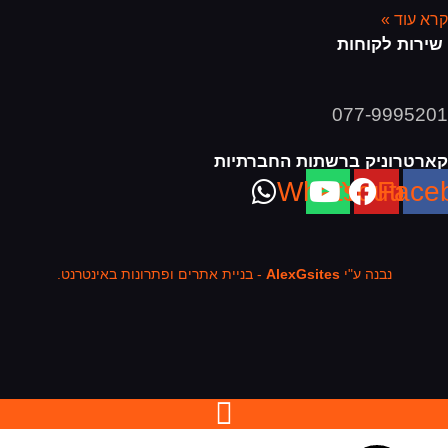
קרא עוד »
שירות לקוחות
077-9995201
קארטרוניק ברשתות החברתיות
Whatsapp
Youtube
Face
נבנה ע"י
AlexGsites
- בניית אתרים ופתרונות באינטרנט.