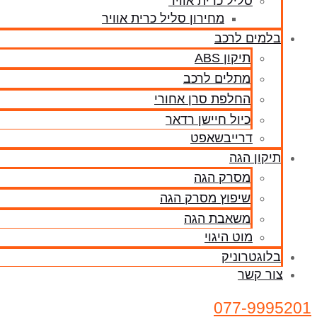
סליל כרית אוויר
מחירון סליל כרית אוויר
בלמים לרכב
תיקון ABS
מתלים לרכב
החלפת סרן אחורי
כיול חיישן רדאר
דרייבשאפט
תיקון הגה
מסרק הגה
שיפוץ מסרק הגה
משאבת הגה
מוט היגוי
בלוגטרוניק
צור קשר
077-9995201