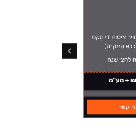
ויר איסוזו די מקס
(ללא התקנה
ת לחצי שנה
אחריות לחצי ש
ע"מ
₪700 + מע"מ
ור קשר
צור קשר