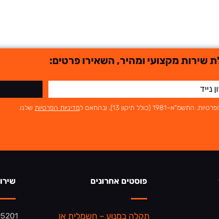
 שירות מקצועי ומהיר, השאירו פרטים:
לל תיקון 13), ובהתאם ל
מדיניות הפרטיות
שלנו.
פוסטים אחרונים
שירו
תקלה במנוע – חשמלית או
95201