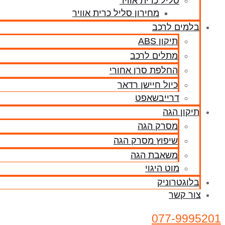
סליל כרית אוויר
מחירון סליל כרית אוויר
בלמים לרכב
תיקון ABS
מתלים לרכב
החלפת סרן אחורי
כיול חיישן רדאר
דרייבשאפט
תיקון הגה
מסרק הגה
שיפוץ מסרק הגה
משאבת הגה
מוט היגוי
בלוגטרוניק
צור קשר
077-9995201