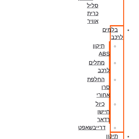
סליל
כרית
אוויר
בלמים
לרכב
תיקון
ABS
מתלים
לרכב
החלפת
סרן
אחורי
כיול
חיישן
רדאר
דרייבשאפט
תיקון