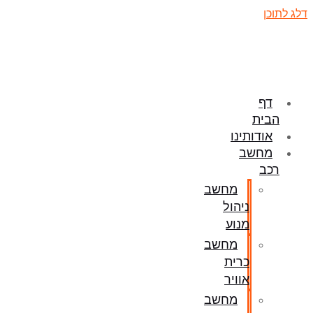
דלג לתוכן
דף
הבית
אודותינו
מחשב
רכב
מחשב
ניהול
מנוע
מחשב
כרית
אוויר
מחשב