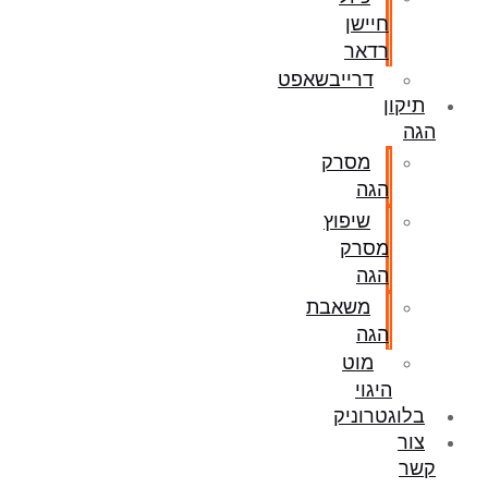
חיישן
רדאר
דרייבשאפט
תיקון
הגה
מסרק
הגה
שיפוץ
מסרק
הגה
משאבת
הגה
מוט
היגוי
בלוגטרוניק
צור
קשר