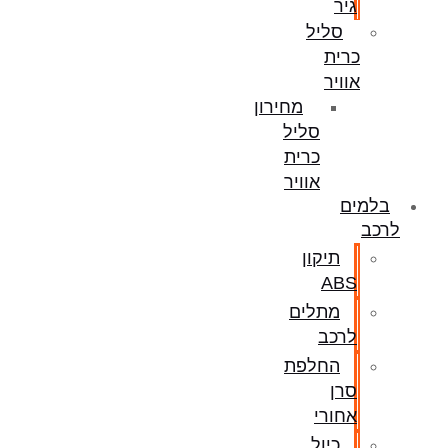
גיר
סליל
כרית
אוויר
מחירון
סליל
כרית
אוויר
בלמים
לרכב
תיקון
ABS
מתלים
לרכב
החלפת
סרן
אחורי
כיול