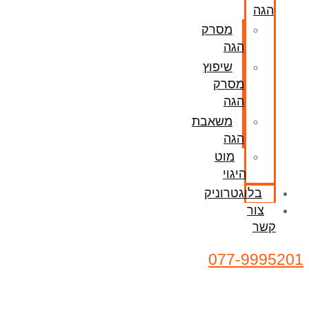
הגה
מסרק
הגה
שיפוץ
מסרק
הגה
משאבת
הגה
מוט
היגוי
בלוגטרוניק
צור
קשר
077-9995201