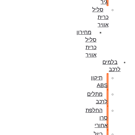
גיר
סליל
כרית
אוויר
מחירון
סליל
כרית
אוויר
בלמים
לרכב
תיקון
ABS
מתלים
לרכב
החלפת
סרן
אחורי
כיול