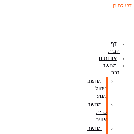
דלג לתוכן
דף
הבית
אודותינו
מחשב
רכב
מחשב
ניהול
מנוע
מחשב
כרית
אוויר
מחשב