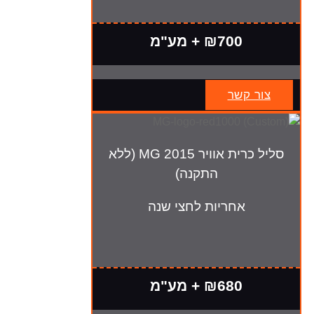
₪700 + מע"מ
צור קשר
סליל כרית אוויר MG 2015 (ללא
התקנה)
אחריות לחצי שנה
₪680 + מע"מ