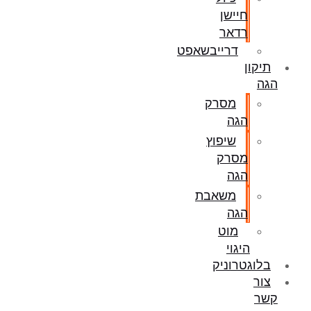
חיישן
רדאר
דרייבשאפט
תיקון
הגה
מסרק
הגה
שיפוץ
מסרק
הגה
משאבת
הגה
מוט
היגוי
בלוגטרוניק
צור
קשר