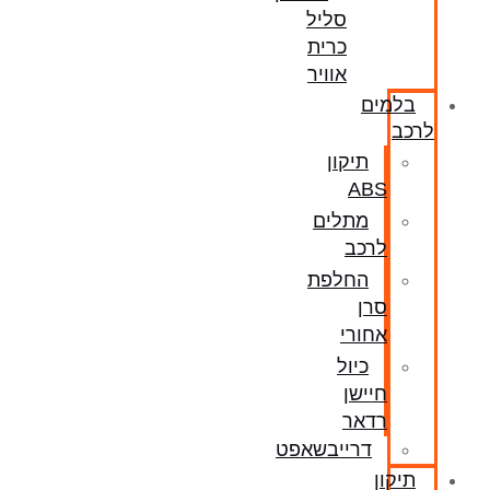
סליל
כרית
אוויר
בלמים
לרכב
תיקון
ABS
מתלים
לרכב
החלפת
סרן
אחורי
כיול
חיישן
רדאר
דרייבשאפט
תיקון