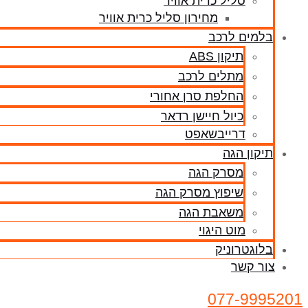
סליל כרית אוויר
מחירון סליל כרית אוויר
בלמים לרכב
תיקון ABS
מתלים לרכב
החלפת סרן אחורי
כיול חיישן רדאר
דרייבשאפט
תיקון הגה
מסרק הגה
שיפוץ מסרק הגה
משאבת הגה
מוט היגוי
בלוגטרוניק
צור קשר
077-9995201