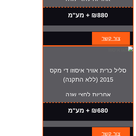
₪880 + מע"מ
צור קשר
סליל כרית אוויר איסוזו די מקס
2015 (ללא התקנה)
אחריות לחצי שנה
₪680 + מע"מ
צור קשר