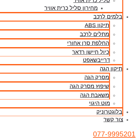
סליל כרית אוויר
מחירון סליל כרית אוויר
בלמים לרכב
תיקון ABS
מתלים לרכב
החלפת סרן אחורי
כיול חיישן רדאר
דרייבשאפט
תיקון הגה
מסרק הגה
שיפוץ מסרק הגה
משאבת הגה
מוט היגוי
בלוגטרוניק
צור קשר
077-9995201