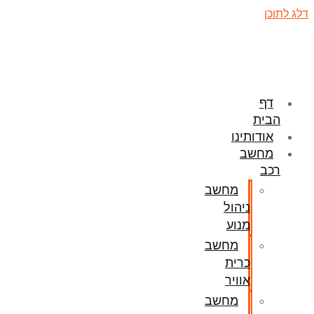
דלג לתוכן
דף
הבית
אודותינו
מחשב
רכב
מחשב
ניהול
מנוע
מחשב
כרית
אוויר
מחשב