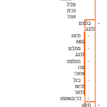
סליל
כרית
אוויר
בלמים
לרכב
תיקון
ABS
מתלים
לרכב
החלפת
סרן
אחורי
כיול
חיישן
רדאר
דרייבשאפט
תיקון