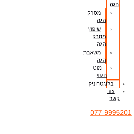
הגה
מסרק
הגה
שיפוץ
מסרק
הגה
משאבת
הגה
מוט
היגוי
בלוגטרוניק
צור
קשר
077-9995201