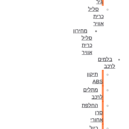
גיר
סליל
כרית
אוויר
מחירון
סליל
כרית
אוויר
בלמים
לרכב
תיקון
ABS
מתלים
לרכב
החלפת
סרן
אחורי
כיול