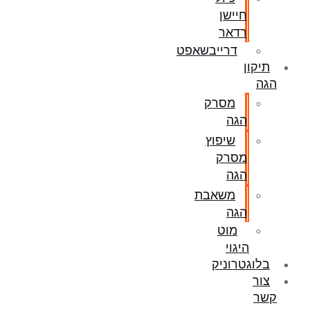
חיישן
רדאר
דרייבשאפט
תיקון
הגה
מסרק
הגה
שיפוץ
מסרק
הגה
משאבת
הגה
מוט
היגוי
בלוגטרוניק
צור
קשר