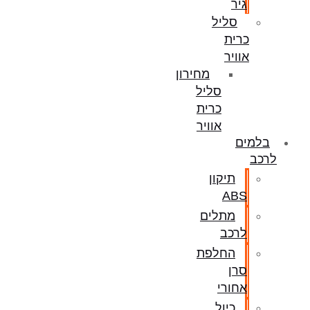
גיר
סליל
כרית
אוויר
מחירון
סליל
כרית
אוויר
בלמים
לרכב
תיקון
ABS
מתלים
לרכב
החלפת
סרן
אחורי
כיול