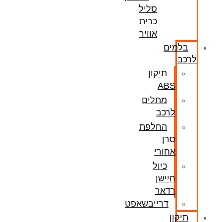
סליל
כרית
אוויר
בלמים
לרכב
תיקון
ABS
מתלים
לרכב
החלפת
סרן
אחורי
כיול
חיישן
רדאר
דרייבשאפט
תיקון