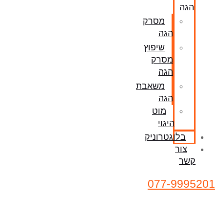
הגה
מסרק
הגה
שיפוץ
מסרק
הגה
משאבת
הגה
מוט
היגוי
בלוגטרוניק
צור
קשר
077-9995201