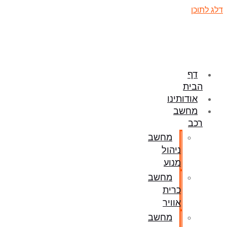
דלג לתוכן
דף
הבית
אודותינו
מחשב
רכב
מחשב
ניהול
מנוע
מחשב
כרית
אוויר
מחשב