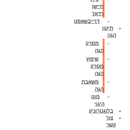
חיישן
רדאר
דרייבשאפט
תיקון
הגה
מסרק
הגה
שיפוץ
מסרק
הגה
משאבת
הגה
מוט
היגוי
בלוגטרוניק
צור
קשר