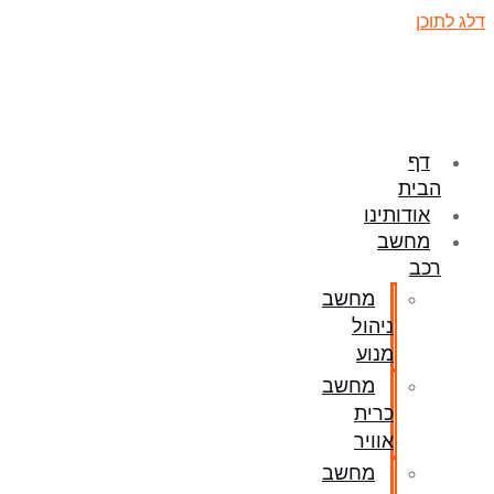
דלג לתוכן
דף
הבית
אודותינו
מחשב
רכב
מחשב
ניהול
מנוע
מחשב
כרית
אוויר
מחשב