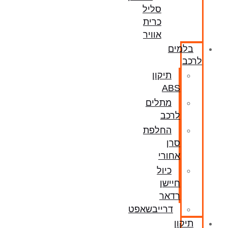
סליל
כרית
אוויר
בלמים
לרכב
תיקון
ABS
מתלים
לרכב
החלפת
סרן
אחורי
כיול
חיישן
רדאר
דרייבשאפט
תיקון