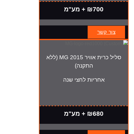
₪700 + מע"מ
צור קשר
סליל כרית אוויר MG 2015 (ללא
התקנה)
אחריות לחצי שנה
₪680 + מע"מ