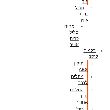
גיר
סליל
כרית
אוויר
מחירון
סליל
כרית
אוויר
בלמים
לרכב
תיקון
ABS
מתלים
לרכב
החלפת
סרן
אחורי
כיול