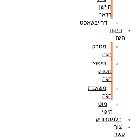
חיישן
רדאר
דרייבשאפט
תיקון
הגה
מסרק
הגה
שיפוץ
מסרק
הגה
משאבת
הגה
מוט
היגוי
בלוגטרוניק
צור
קשר