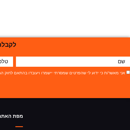
לקבלת 
אני מאשר/ת כי ידוע לי שהפרטים שמסרתי יישמרו ויעובדו בהתאם לחוק הגנת הפרטיות, התשמ"א–81
מפת האתר