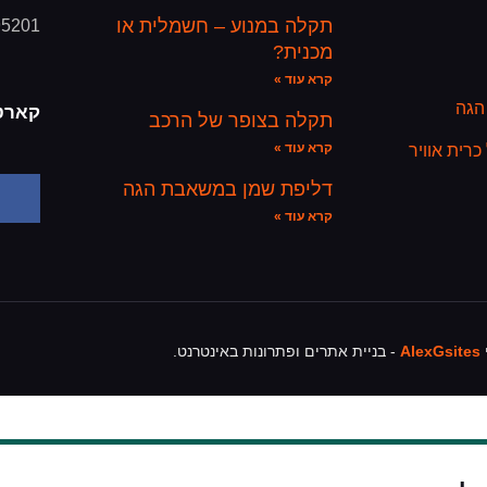
תקלה במנוע – חשמלית או
95201
מכנית?
קרא עוד »
הגה
קארט
תקלה בצופר של הרכב
קרא עוד »
רית אוויר
דליפת שמן במשאבת הגה
קרא עוד »
י
AlexGsites
- בניית אתרים ופתרונות באינטרנט.