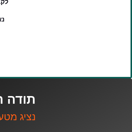
לקב
נא
תודה ר
נציג מטע