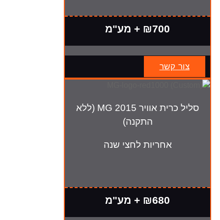
₪700 + מע"מ
צור קשר
סליל כרית אוויר MG 2015 (ללא
התקנה)
אחריות לחצי שנה
₪680 + מע"מ