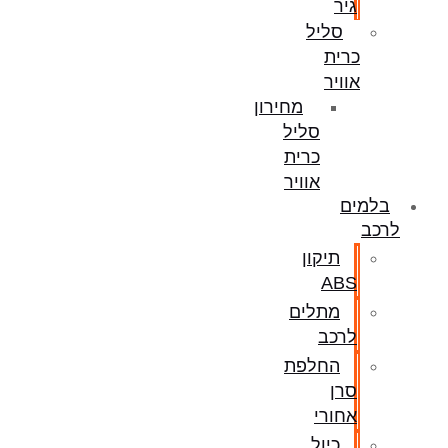
גיר
סליל
כרית
אוויר
מחירון
סליל
כרית
אוויר
בלמים
לרכב
תיקון
ABS
מתלים
לרכב
החלפת
סרן
אחורי
כיול