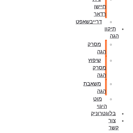
חיישן
רדאר
דרייבשאפט
תיקון
הגה
מסרק
הגה
שיפוץ
מסרק
הגה
משאבת
הגה
מוט
היגוי
בלוגטרוניק
צור
קשר