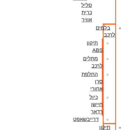
סליל
כרית
אוויר
בלמים
לרכב
תיקון
ABS
מתלים
לרכב
החלפת
סרן
אחורי
כיול
חיישן
רדאר
דרייבשאפט
תיקון