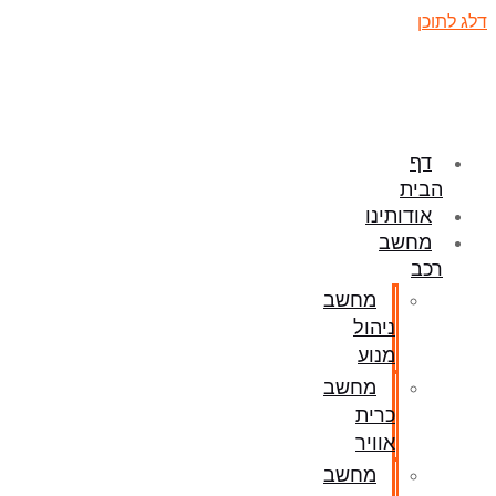
דלג לתוכן
דף
הבית
אודותינו
מחשב
רכב
מחשב
ניהול
מנוע
מחשב
כרית
אוויר
מחשב