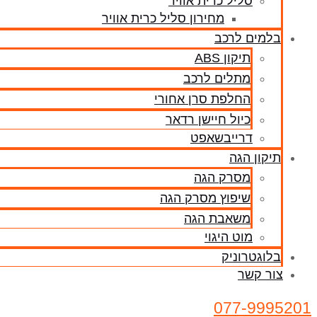
סליל כרית אוויר
מחירון סליל כרית אוויר
בלמים לרכב
תיקון ABS
מתלים לרכב
החלפת סרן אחורי
כיול חיישן רדאר
דרייבשאפט
תיקון הגה
מסרק הגה
שיפוץ מסרק הגה
משאבת הגה
מוט היגוי
בלוגטרוניק
צור קשר
077-9995201