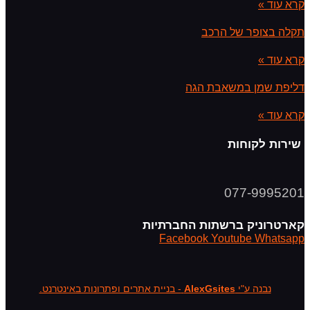
קרא עוד »
תקלה בצופר של הרכב
קרא עוד »
דליפת שמן במשאבת הגה
קרא עוד »
שירות לקוחות
077-9995201
קארטרוניק ברשתות החברתיות
Facebook
Youtube
Whatsapp
נבנה ע"י
AlexGsites
- בניית אתרים ופתרונות באינטרנט.