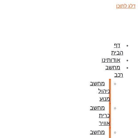
דלג לתוכן
דף
הבית
אודותינו
מחשב
רכב
מחשב
ניהול
מנוע
מחשב
כרית
אוויר
מחשב