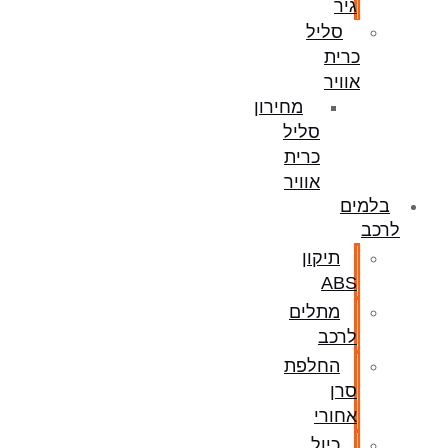
גיר
סליל
כרית
אוויר
מחירון
סליל
כרית
אוויר
בלמים
לרכב
תיקון
ABS
מתלים
לרכב
החלפת
סרן
אחורי
כיול