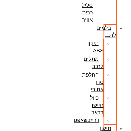
סליל
כרית
אוויר
בלמים
לרכב
תיקון
ABS
מתלים
לרכב
החלפת
סרן
אחורי
כיול
חיישן
רדאר
דרייבשאפט
תיקון