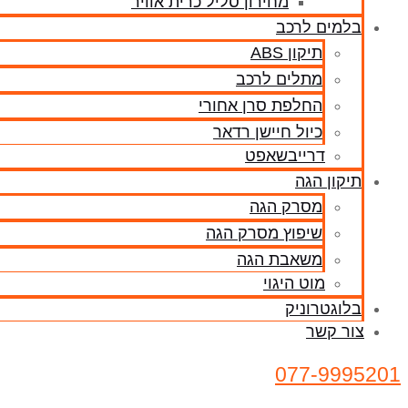
מחירון סליל כרית אוויר
בלמים לרכב
תיקון ABS
מתלים לרכב
החלפת סרן אחורי
כיול חיישן רדאר
דרייבשאפט
תיקון הגה
מסרק הגה
שיפוץ מסרק הגה
משאבת הגה
מוט היגוי
בלוגטרוניק
צור קשר
077-9995201