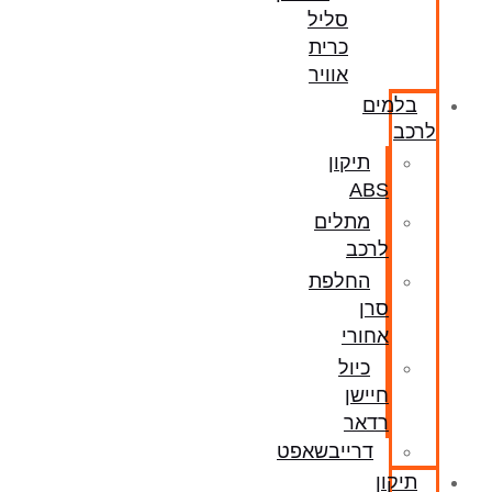
סליל
כרית
אוויר
בלמים
לרכב
תיקון
ABS
מתלים
לרכב
החלפת
סרן
אחורי
כיול
חיישן
רדאר
דרייבשאפט
תיקון