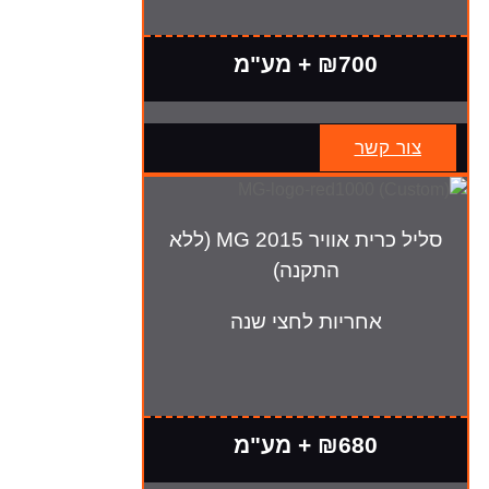
₪700 + מע"מ
צור קשר
סליל כרית אוויר MG 2015 (ללא
התקנה)
אחריות לחצי שנה
₪680 + מע"מ