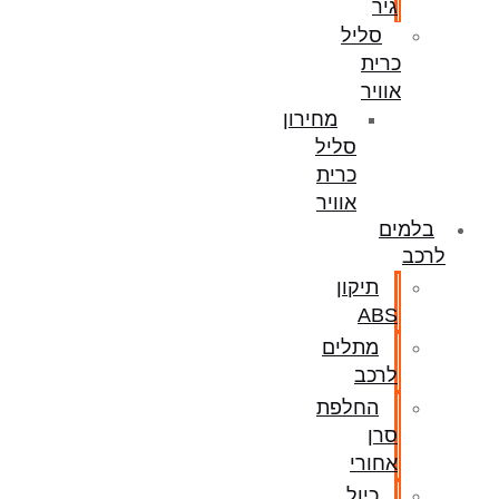
גיר
סליל
כרית
אוויר
מחירון
סליל
כרית
אוויר
בלמים
לרכב
תיקון
ABS
מתלים
לרכב
החלפת
סרן
אחורי
כיול