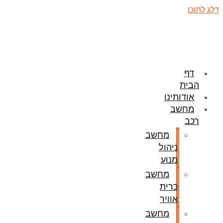
דלג לתוכן
דף
הבית
אודותינו
מחשב
רכב
מחשב
ניהול
מנוע
מחשב
כרית
אוויר
מחשב