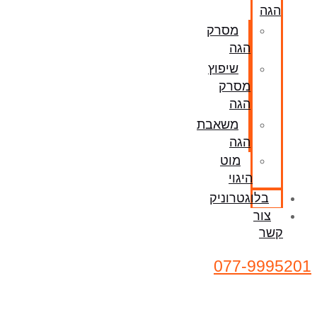
הגה
מסרק
הגה
שיפוץ
מסרק
הגה
משאבת
הגה
מוט
היגוי
בלוגטרוניק
צור
קשר
077-9995201