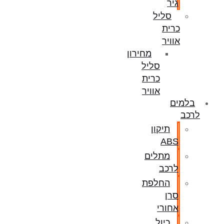
גיר
סליל
כרית
אוויר
מחירון
סליל
כרית
אוויר
בלמים
לרכב
תיקון
ABS
מתלים
לרכב
החלפת
סרן
אחורי
כיול