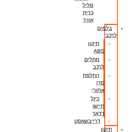
סליל
כרית
אוויר
בלמים
לרכב
תיקון
ABS
מתלים
לרכב
החלפת
סרן
אחורי
כיול
חיישן
רדאר
דרייבשאפט
תיקון