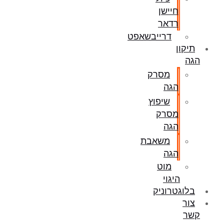
חיישן
רדאר
דרייבשאפט
תיקון
הגה
מסרק
הגה
שיפוץ
מסרק
הגה
משאבת
הגה
מוט
היגוי
בלוגטרוניק
צור
קשר