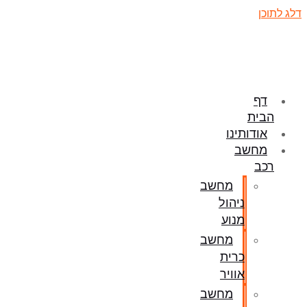
דלג לתוכן
דף
הבית
אודותינו
מחשב
רכב
מחשב
ניהול
מנוע
מחשב
כרית
אוויר
מחשב