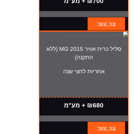
₪700 + מע"מ
צור קשר
סליל כרית אוויר MG 2015 (ללא
התקנה)
אחריות לחצי שנה
₪680 + מע"מ
צור קשר