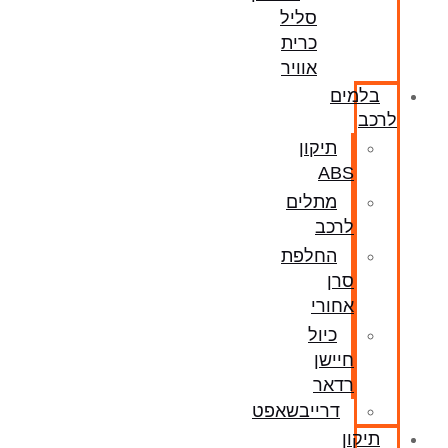
סליל
כרית
אוויר
בלמים
לרכב
תיקון
ABS
מתלים
לרכב
החלפת
סרן
אחורי
כיול
חיישן
רדאר
דרייבשאפט
תיקון