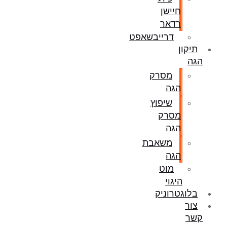
חיישן
רדאר
דרייבשאפט
תיקון
הגה
מסרק
הגה
שיפוץ
מסרק
הגה
משאבת
הגה
מוט
היגוי
בלוגטרוניק
צור
קשר