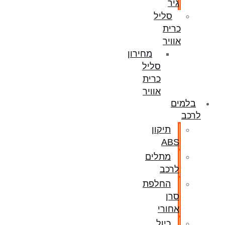
גיר
סליל
כרית
אוויר
מחירון
סליל
כרית
אוויר
בלמים
לרכב
תיקון
ABS
מתלים
לרכב
החלפת
סרן
אחורי
כיול