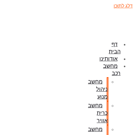
דלג לתוכן
דף
הבית
אודותינו
מחשב
רכב
מחשב
ניהול
מנוע
מחשב
כרית
אוויר
מחשב