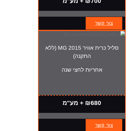
₪700 + מע"מ
צור קשר
סליל כרית אוויר MG 2015 (ללא
התקנה)
אחריות לחצי שנה
₪680 + מע"מ
צור קשר