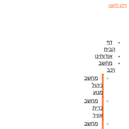
דלג לתוכן
דף
הבית
אודותינו
מחשב
רכב
מחשב
ניהול
מנוע
מחשב
כרית
אוויר
מחשב