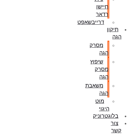
חיישן
רדאר
דרייבשאפט
תיקון
הגה
מסרק
הגה
שיפוץ
מסרק
הגה
משאבת
הגה
מוט
היגוי
בלוגטרוניק
צור
קשר