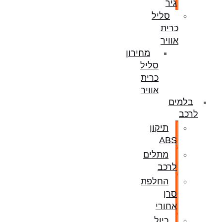
גיר
סליל
כרית
אוויר
מחירון
סליל
כרית
אוויר
בלמים
לרכב
תיקון
ABS
מתלים
לרכב
החלפת
סרן
אחורי
כיול