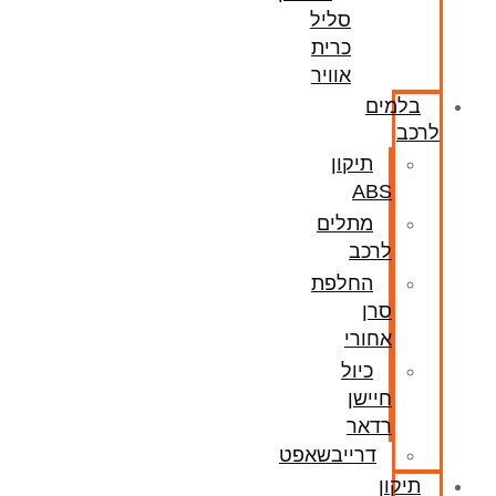
סליל
כרית
אוויר
בלמים
לרכב
תיקון
ABS
מתלים
לרכב
החלפת
סרן
אחורי
כיול
חיישן
רדאר
דרייבשאפט
תיקון