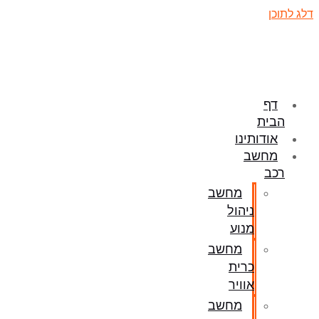
דלג לתוכן
דף
הבית
אודותינו
מחשב
רכב
מחשב
ניהול
מנוע
מחשב
כרית
אוויר
מחשב