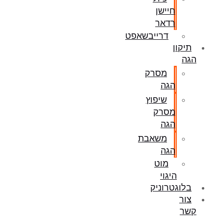
חיישן
רדאר
דרייבשאפט
תיקון
הגה
מסרק
הגה
שיפוץ
מסרק
הגה
משאבת
הגה
מוט
היגוי
בלוגטרוניק
צור
קשר