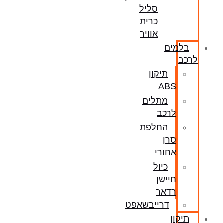
סליל
כרית
אוויר
בלמים
לרכב
תיקון
ABS
מתלים
לרכב
החלפת
סרן
אחורי
כיול
חיישן
רדאר
דרייבשאפט
תיקון