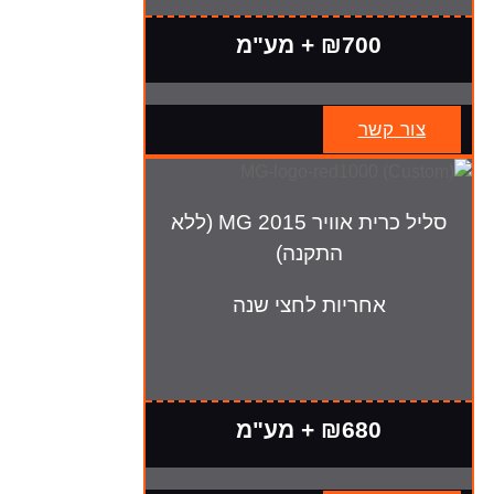
₪700 + מע"מ
צור קשר
סליל כרית אוויר MG 2015 (ללא
התקנה)
אחריות לחצי שנה
₪680 + מע"מ