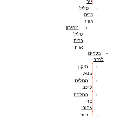
גיר
סליל
כרית
אוויר
מחירון
סליל
כרית
אוויר
בלמים
לרכב
תיקון
ABS
מתלים
לרכב
החלפת
סרן
אחורי
כיול