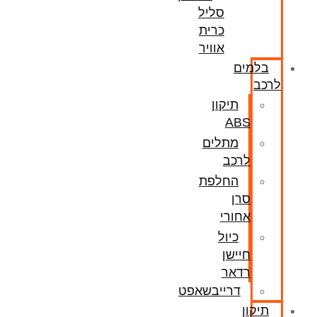
סליל
כרית
אוויר
בלמים
לרכב
תיקון
ABS
מתלים
לרכב
החלפת
סרן
אחורי
כיול
חיישן
רדאר
דרייבשאפט
תיקון