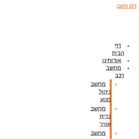
דלג לתוכן
דף
הבית
אודותינו
מחשב
רכב
מחשב
ניהול
מנוע
מחשב
כרית
אוויר
מחשב