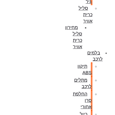
גיר
סליל
כרית
אוויר
מחירון
סליל
כרית
אוויר
בלמים
לרכב
תיקון
ABS
מתלים
לרכב
החלפת
סרן
אחורי
כיול