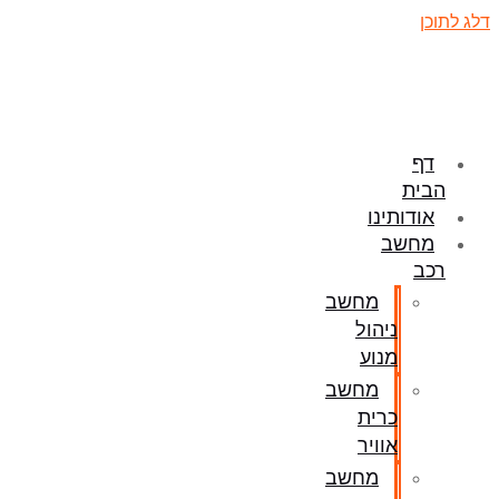
דלג לתוכן
דף
הבית
אודותינו
מחשב
רכב
מחשב
ניהול
מנוע
מחשב
כרית
אוויר
מחשב