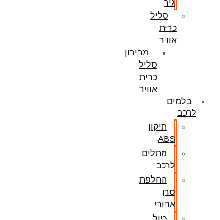
גיר
סליל
כרית
אוויר
מחירון
סליל
כרית
אוויר
בלמים
לרכב
תיקון
ABS
מתלים
לרכב
החלפת
סרן
אחורי
כיול