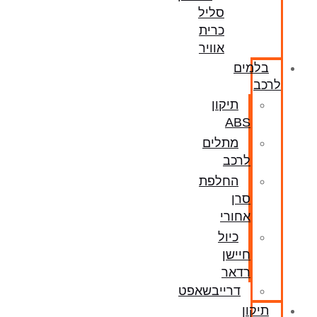
סליל
כרית
אוויר
בלמים
לרכב
תיקון
ABS
מתלים
לרכב
החלפת
סרן
אחורי
כיול
חיישן
רדאר
דרייבשאפט
תיקון