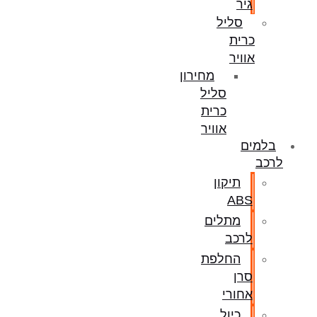
גיר
סליל
כרית
אוויר
מחירון
סליל
כרית
אוויר
בלמים
לרכב
תיקון
ABS
מתלים
לרכב
החלפת
סרן
אחורי
כיול