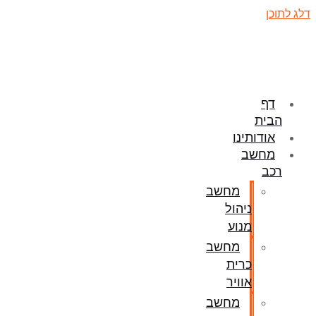
דלג לתוכן
דף
הבית
אודותינו
מחשב
רכב
מחשב
ניהול
מנוע
מחשב
כרית
אוויר
מחשב