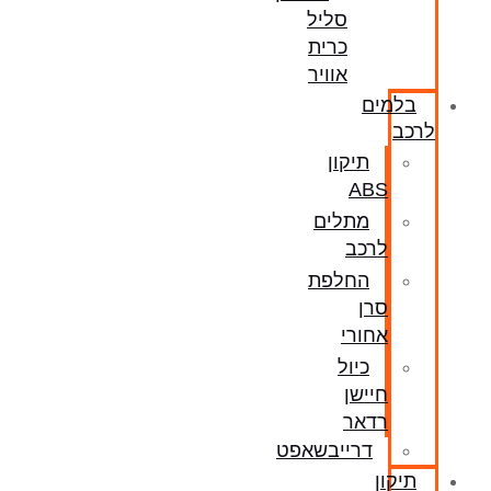
סליל
כרית
אוויר
בלמים
לרכב
תיקון
ABS
מתלים
לרכב
החלפת
סרן
אחורי
כיול
חיישן
רדאר
דרייבשאפט
תיקון