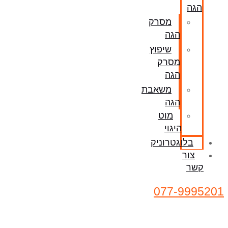
הגה
מסרק
הגה
שיפוץ
מסרק
הגה
משאבת
הגה
מוט
היגוי
בלוגטרוניק
צור
קשר
077-9995201