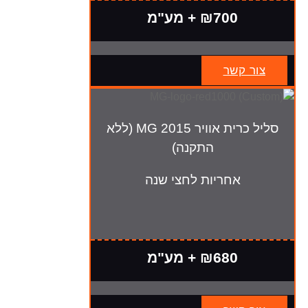
₪700 + מע"מ
צור קשר
סליל כרית אוויר MG 2015 (ללא
התקנה)
אחריות לחצי שנה
₪680 + מע"מ