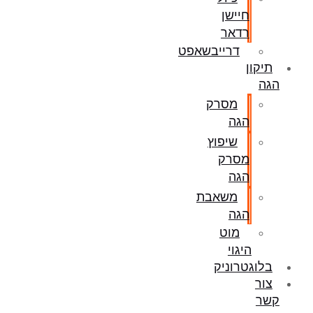
חיישן
רדאר
דרייבשאפט
תיקון
הגה
מסרק
הגה
שיפוץ
מסרק
הגה
משאבת
הגה
מוט
היגוי
בלוגטרוניק
צור
קשר