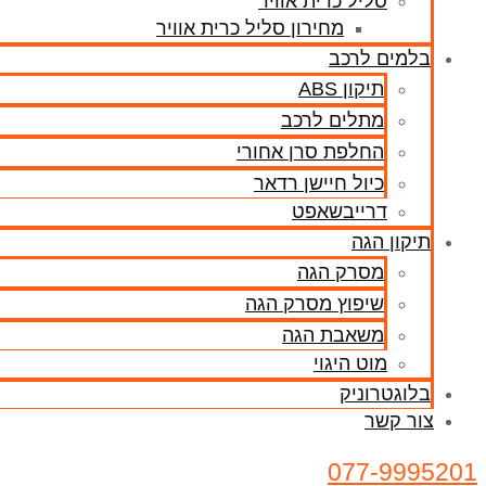
סליל כרית אוויר
מחירון סליל כרית אוויר
בלמים לרכב
תיקון ABS
מתלים לרכב
החלפת סרן אחורי
כיול חיישן רדאר
דרייבשאפט
תיקון הגה
מסרק הגה
שיפוץ מסרק הגה
משאבת הגה
מוט היגוי
בלוגטרוניק
צור קשר
077-9995201