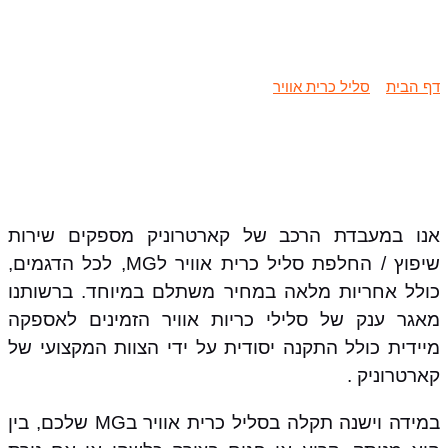
שיפוץ / החלפת סליל כרית אוויר MG
דף הבית
»
סליל כרית אוויר
»
שיפוץ / החלפת סליל כרית אוויר MG
אנו במעבדת הרכב של קארטרוניק מספקים שירות
שיפוץ / החלפת סליל כרית אוויר לMG, לכל הדגמים,
כולל אחריות מלאה במחיר משתלם במיוחד. ברשותנו
מאגר ענק של סלילי כריות אוויר הזמינים לאספקה
מיידית כולל התקנה יסודית על ידי הצוות המקצועי של
קארטרוניק .
במידה וישנה תקלה בסליל כרית אוויר בMG שלכם, בין