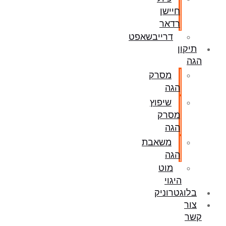
חיישן
רדאר
דרייבשאפט
תיקון
הגה
מסרק
הגה
שיפוץ
מסרק
הגה
משאבת
הגה
מוט
היגוי
בלוגטרוניק
צור
קשר