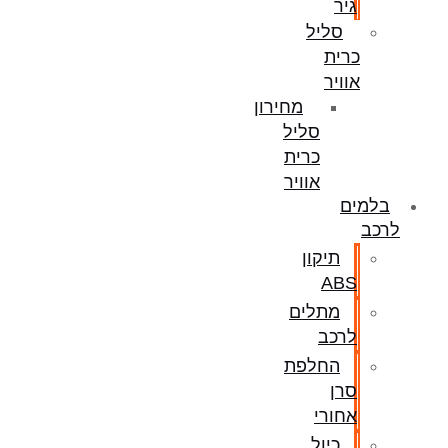
גיר
סליל
כרית
אוויר
מחירון
סליל
כרית
אוויר
בלמים
לרכב
תיקון
ABS
מתלים
לרכב
החלפת
סרן
אחורי
כיול