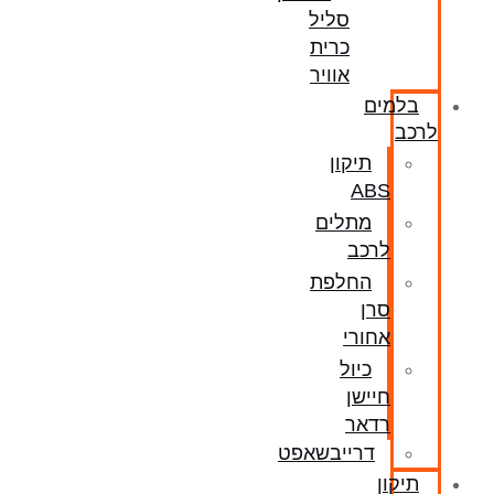
סליל
כרית
אוויר
בלמים
לרכב
תיקון
ABS
מתלים
לרכב
החלפת
סרן
אחורי
כיול
חיישן
רדאר
דרייבשאפט
תיקון