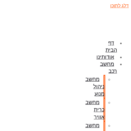
דלג לתוכן
דף
הבית
אודותינו
מחשב
רכב
מחשב
ניהול
מנוע
מחשב
כרית
אוויר
מחשב