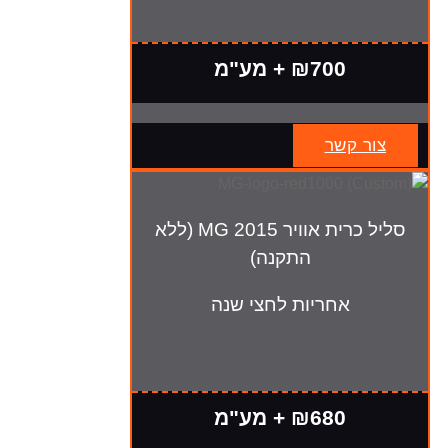
₪700 + מע"מ
צור קשר
סליל כרית אוויר MG 2015 (ללא
התקנה)
אחריות לחצי שנה
₪680 + מע"מ