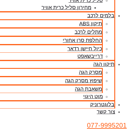
סליל כרית אוויר
מחירון סליל כרית אוויר
בלמים לרכב
תיקון ABS
מתלים לרכב
החלפת סרן אחורי
כיול חיישן רדאר
דרייבשאפט
תיקון הגה
מסרק הגה
שיפוץ מסרק הגה
משאבת הגה
מוט היגוי
בלוגטרוניק
צור קשר
077-9995201