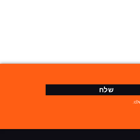
שלח
נו.