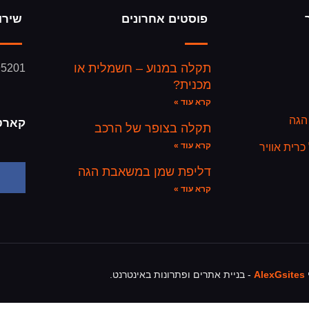
פוסטים אחרונים
שירו
תקלה במנוע – חשמלית או
95201
מכנית?
קרא עוד »
הגה
קארט
תקלה בצופר של הרכב
קרא עוד »
רית אוויר
דליפת שמן במשאבת הגה
קרא עוד »
י
AlexGsites
- בניית אתרים ופתרונות באינטרנט.