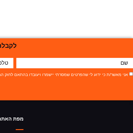
לקבלת 
אני מאשר/ת כי ידוע לי שהפרטים שמסרתי יישמרו ויעובדו בהתאם לחוק הגנת הפרטיות, התשמ"א–81
מפת האתר