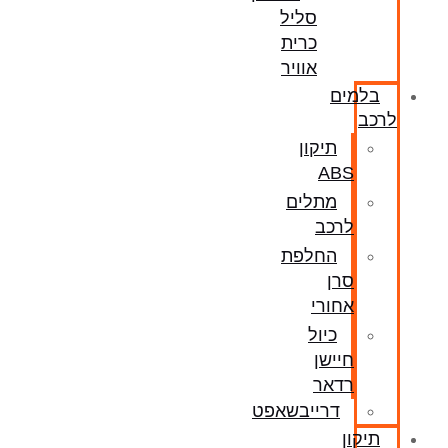
סליל
כרית
אוויר
בלמים
לרכב
תיקון
ABS
מתלים
לרכב
החלפת
סרן
אחורי
כיול
חיישן
רדאר
דרייבשאפט
תיקון