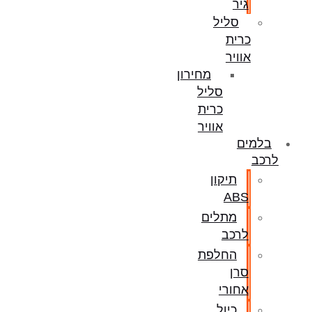
גיר
סליל
כרית
אוויר
מחירון
סליל
כרית
אוויר
בלמים
לרכב
תיקון
ABS
מתלים
לרכב
החלפת
סרן
אחורי
כיול