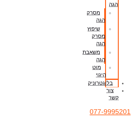
הגה
מסרק
הגה
שיפוץ
מסרק
הגה
משאבת
הגה
מוט
היגוי
בלוגטרוניק
צור
קשר
077-9995201