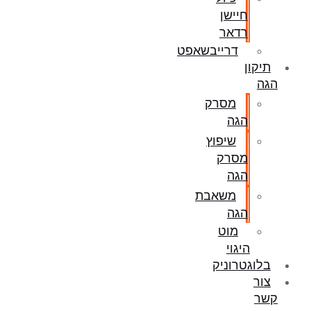
חיישן
רדאר
דרייבשאפט
תיקון
הגה
מסרק
הגה
שיפוץ
מסרק
הגה
משאבת
הגה
מוט
היגוי
בלוגטרוניק
צור
קשר