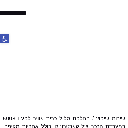
בלמים לרכב
פתח סרג
שירות שיפוץ / החלפת סליל כרית אוויר לפיג’ו 5008
במעבדת הרכב של קארטרוניק, כולל אחריות מקיפה,