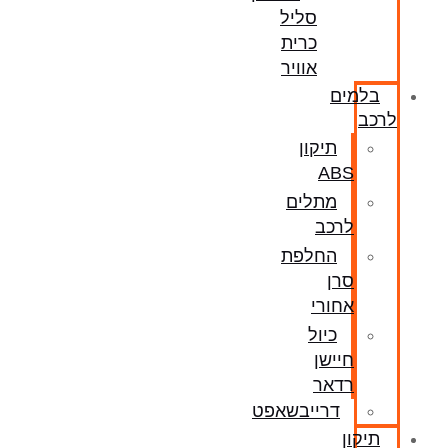
סליל
כרית
אוויר
בלמים
לרכב
תיקון
ABS
מתלים
לרכב
החלפת
סרן
אחורי
כיול
חיישן
רדאר
דרייבשאפט
תיקון