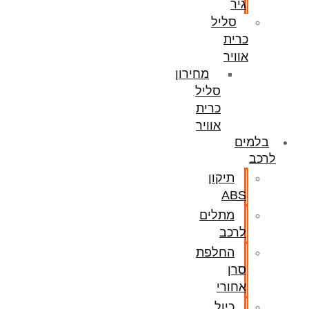
גיר
סליל
כרית
אוויר
מחירון
סליל
כרית
אוויר
בלמים
לרכב
תיקון
ABS
מתלים
לרכב
החלפת
סרן
אחורי
כיול