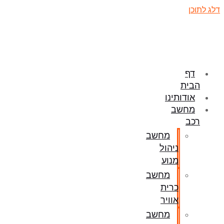
דלג לתוכן
דף
הבית
אודותינו
מחשב
רכב
מחשב
ניהול
מנוע
מחשב
כרית
אוויר
מחשב