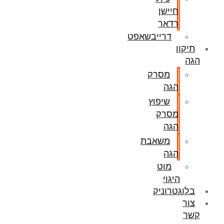
חיישן
רדאר
דרייבשאפט
תיקון
הגה
מסרק
הגה
שיפוץ
מסרק
הגה
משאבת
הגה
מוט
היגוי
בלוגטרוניק
צור
קשר