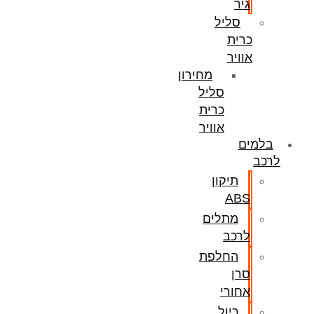
גיר
סליל
כרית
אוויר
מחירון
סליל
כרית
אוויר
בלמים
לרכב
תיקון
ABS
מתלים
לרכב
החלפת
סרן
אחורי
כיול