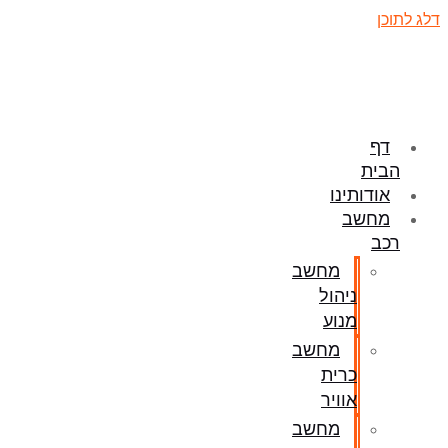
דלג לתוכן
דף
הבית
אודותינו
מחשב
רכב
מחשב
ניהול
מנוע
מחשב
כרית
אוויר
מחשב