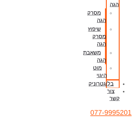
הגה
מסרק
הגה
שיפוץ
מסרק
הגה
משאבת
הגה
מוט
היגוי
בלוגטרוניק
צור
קשר
077-9995201