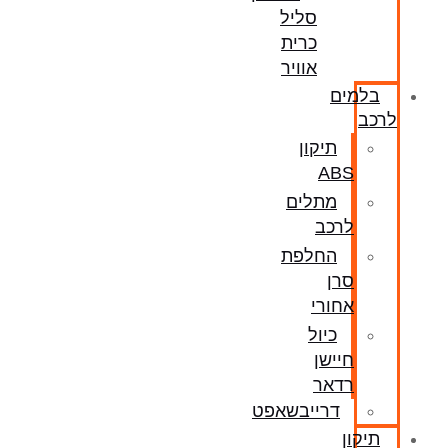
סליל
כרית
אוויר
בלמים
לרכב
תיקון
ABS
מתלים
לרכב
החלפת
סרן
אחורי
כיול
חיישן
רדאר
דרייבשאפט
תיקון