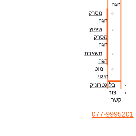
הגה
מסרק
הגה
שיפוץ
מסרק
הגה
משאבת
הגה
מוט
היגוי
בלוגטרוניק
צור
קשר
077-9995201