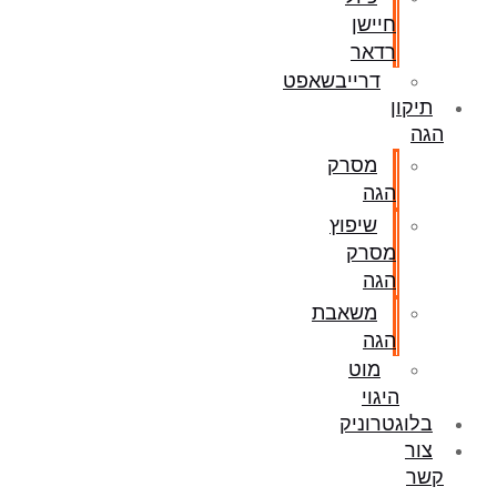
חיישן
רדאר
דרייבשאפט
תיקון
הגה
מסרק
הגה
שיפוץ
מסרק
הגה
משאבת
הגה
מוט
היגוי
בלוגטרוניק
צור
קשר