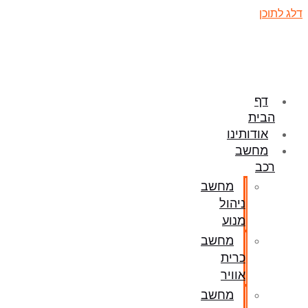
דלג לתוכן
דף
הבית
אודותינו
מחשב
רכב
מחשב
ניהול
מנוע
מחשב
כרית
אוויר
מחשב