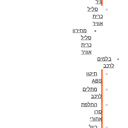
גיר
סליל
כרית
אוויר
מחירון
סליל
כרית
אוויר
בלמים
לרכב
תיקון
ABS
מתלים
לרכב
החלפת
סרן
אחורי
כיול