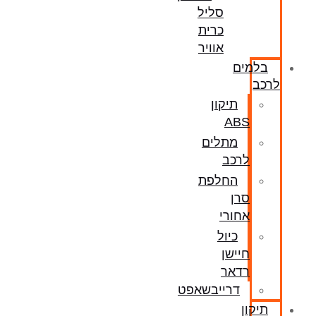
סליל
כרית
אוויר
בלמים
לרכב
תיקון
ABS
מתלים
לרכב
החלפת
סרן
אחורי
כיול
חיישן
רדאר
דרייבשאפט
תיקון