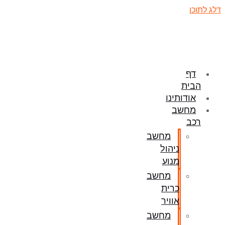
דלג לתוכן
דף
הבית
אודותינו
מחשב
רכב
מחשב
ניהול
מנוע
מחשב
כרית
אוויר
מחשב