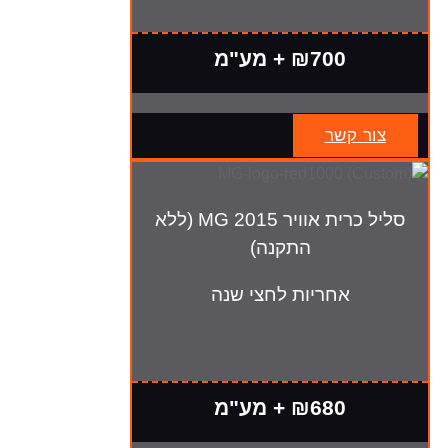
₪700 + מע"מ
צור קשר
סליל כרית אוויר MG 2015 (ללא
התקנה)
אחריות לחצי שנה
₪680 + מע"מ