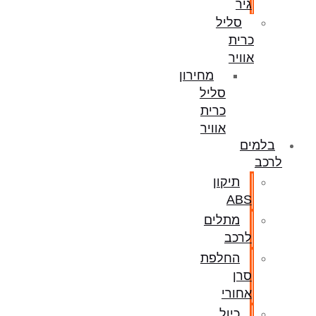
גיר
סליל
כרית
אוויר
מחירון
סליל
כרית
אוויר
בלמים
לרכב
תיקון
ABS
מתלים
לרכב
החלפת
סרן
אחורי
כיול