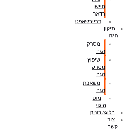
חיישן
רדאר
דרייבשאפט
תיקון
הגה
מסרק
הגה
שיפוץ
מסרק
הגה
משאבת
הגה
מוט
היגוי
בלוגטרוניק
צור
קשר