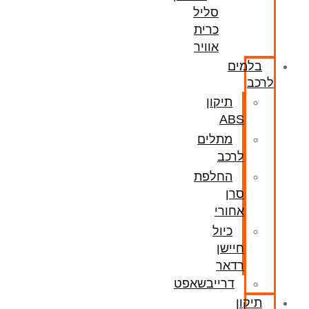
סליל
כרית
אוויר
בלמים
לרכב
תיקון
ABS
מתלים
לרכב
החלפת
סרן
אחורי
כיול
חיישן
רדאר
דרייבשאפט
תיקון