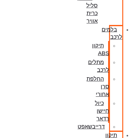
סליל
כרית
אוויר
בלמים
לרכב
תיקון
ABS
מתלים
לרכב
החלפת
סרן
אחורי
כיול
חיישן
רדאר
דרייבשאפט
תיקון