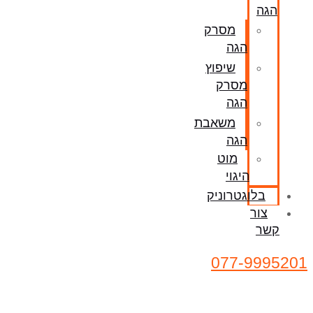
הגה
מסרק
הגה
שיפוץ
מסרק
הגה
משאבת
הגה
מוט
היגוי
בלוגטרוניק
צור
קשר
077-9995201