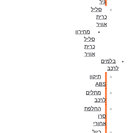
גיר
סליל
כרית
אוויר
מחירון
סליל
כרית
אוויר
בלמים
לרכב
תיקון
ABS
מתלים
לרכב
החלפת
סרן
אחורי
כיול