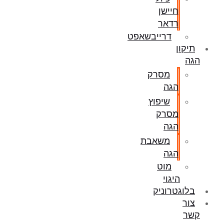
חיישן
רדאר
דרייבשאפט
תיקון
הגה
מסרק
הגה
שיפוץ
מסרק
הגה
משאבת
הגה
מוט
היגוי
בלוגטרוניק
צור
קשר