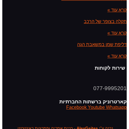
קרא עוד »
תקלה בצופר של הרכב
קרא עוד »
דליפת שמן במשאבת הגה
קרא עוד »
שירות לקוחות
077-9995201
קארטרוניק ברשתות החברתיות
Facebook
Youtube
Whatsapp
נבנה ע"י
AlexGsites
- בניית אתרים ופתרונות באינטרנט.