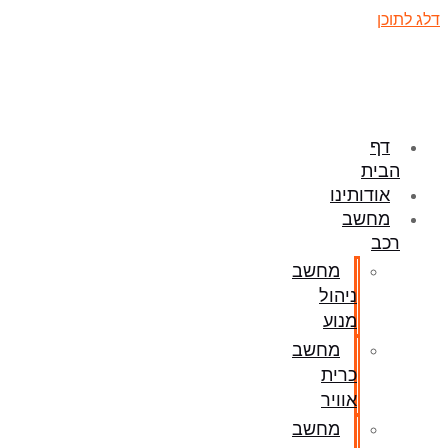
דלג לתוכן
דף
הבית
אודותינו
מחשב
רכב
מחשב
ניהול
מנוע
מחשב
כרית
אוויר
מחשב