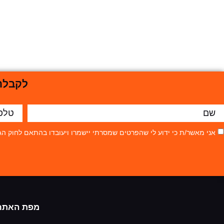
לקבלת 
אני מאשר/ת כי ידוע לי שהפרטים שמסרתי יישמרו ויעובדו בהתאם לחוק הגנת הפרטיות, התשמ"א–81
מפת האתר