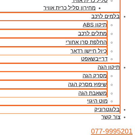
סליל כרית אוויר
מחירון סליל כרית אוויר
בלמים לרכב
תיקון ABS
מתלים לרכב
החלפת סרן אחורי
כיול חיישן רדאר
דרייבשאפט
תיקון הגה
מסרק הגה
שיפוץ מסרק הגה
משאבת הגה
מוט היגוי
בלוגטרוניק
צור קשר
077-9995201