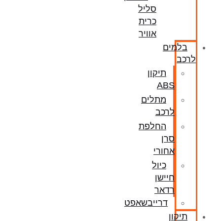
סליל
כרית
אוויר
בלמים
לרכב
תיקון
ABS
מתלים
לרכב
החלפת
סרן
אחורי
כיול
חיישן
רדאר
דרייבשאפט
תיקון