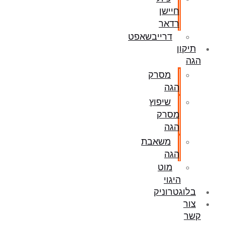
חיישן
רדאר
דרייבשאפט
תיקון
הגה
מסרק
הגה
שיפוץ
מסרק
הגה
משאבת
הגה
מוט
היגוי
בלוגטרוניק
צור
קשר