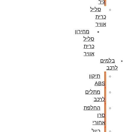
גיר
סליל
כרית
אוויר
מחירון
סליל
כרית
אוויר
בלמים
לרכב
תיקון
ABS
מתלים
לרכב
החלפת
סרן
אחורי
כיול