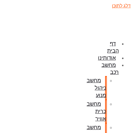
דלג לתוכן
דף
הבית
אודותינו
מחשב
רכב
מחשב
ניהול
מנוע
מחשב
כרית
אוויר
מחשב