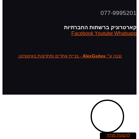
077-9995201
קארטרוניק ברשתות החברתיות
Facebook
Youtube
Whatsapp
נבנה ע"י
AlexGsites
- בניית אתרים ופתרונות באינטרנט.
להצעת מחיר