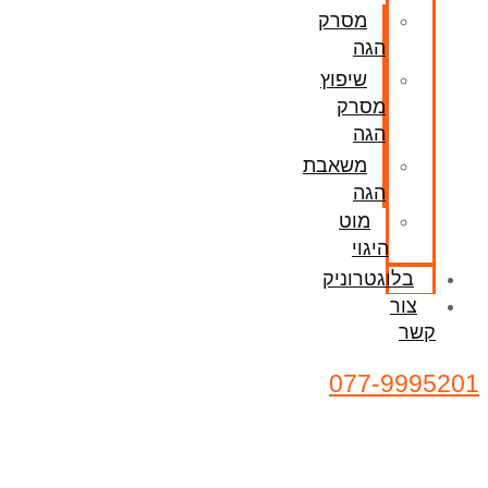
מסרק
הגה
שיפוץ
מסרק
הגה
משאבת
הגה
מוט
היגוי
בלוגטרוניק
צור
קשר
077-9995201