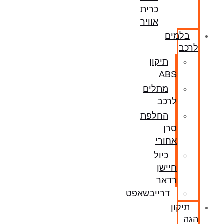
כרית
אוויר
בלמים
לרכב
תיקון
ABS
מתלים
לרכב
החלפת
סרן
אחורי
כיול
חיישן
רדאר
דרייבשאפט
תיקון
הגה