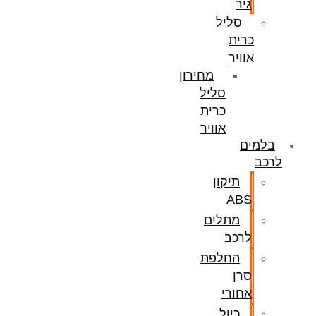
גיר
סליל
כרית
אוויר
מחירון
סליל
כרית
אוויר
בלמים
לרכב
תיקון
ABS
מתלים
לרכב
החלפת
סרן
אחורי
כיול