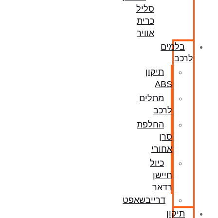
סליל
כרית
אוויר
בלמים
לרכב
תיקון
ABS
מתלים
לרכב
החלפת
סרן
אחורי
כיול
חיישן
רדאר
דרייבשאפט
תיקון