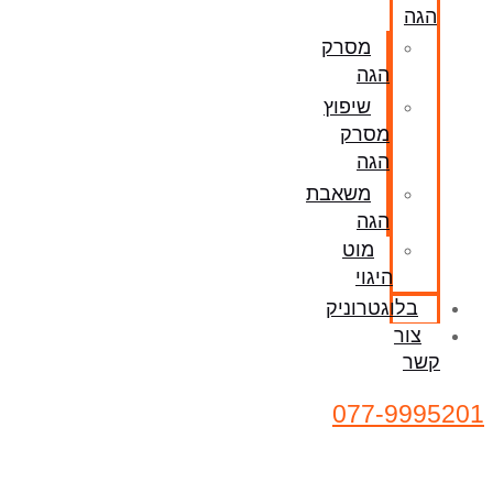
הגה
מסרק
הגה
שיפוץ
מסרק
הגה
משאבת
הגה
מוט
היגוי
בלוגטרוניק
צור
קשר
077-9995201