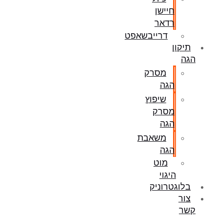
חיישן
רדאר
דרייבשאפט
תיקון
הגה
מסרק
הגה
שיפוץ
מסרק
הגה
משאבת
הגה
מוט
היגוי
בלוגטרוניק
צור
קשר