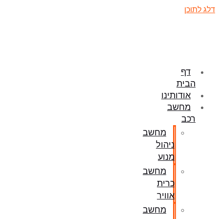
דלג לתוכן
דף
הבית
אודותינו
מחשב
רכב
מחשב
ניהול
מנוע
מחשב
כרית
אוויר
מחשב