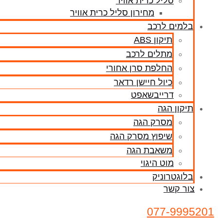
סליל כרית אוויר
מחירון סליל כרית אוויר
בלמים לרכב
תיקון ABS
מתלים לרכב
החלפת סרן אחורי
כיול חיישן רדאר
דרייבשאפט
תיקון הגה
מסרק הגה
שיפוץ מסרק הגה
משאבת הגה
מוט היגוי
בלוגטרוניק
צור קשר
077-9995201