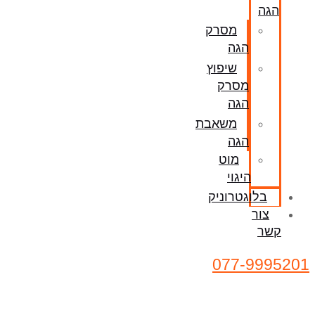
הגה
מסרק
הגה
שיפוץ
מסרק
הגה
משאבת
הגה
מוט
היגוי
בלוגטרוניק
צור
קשר
077-9995201