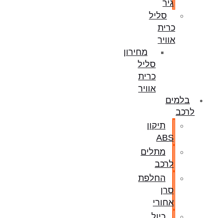
גיר
סליל
כרית
אוויר
מחירון
סליל
כרית
אוויר
בלמים
לרכב
תיקון
ABS
מתלים
לרכב
החלפת
סרן
אחורי
כיול