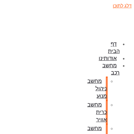
דלג לתוכן
דף
הבית
אודותינו
מחשב
רכב
מחשב
ניהול
מנוע
מחשב
כרית
אוויר
מחשב