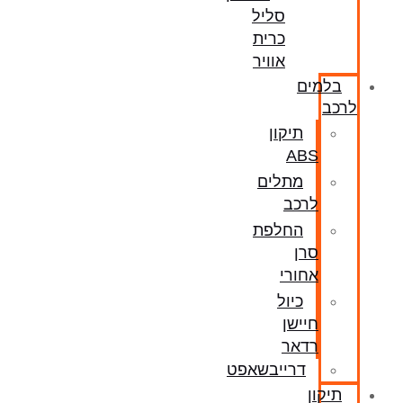
סליל
כרית
אוויר
בלמים
לרכב
תיקון
ABS
מתלים
לרכב
החלפת
סרן
אחורי
כיול
חיישן
רדאר
דרייבשאפט
תיקון