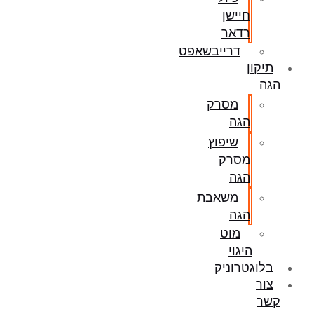
חיישן
רדאר
דרייבשאפט
תיקון
הגה
מסרק
הגה
שיפוץ
מסרק
הגה
משאבת
הגה
מוט
היגוי
בלוגטרוניק
צור
קשר